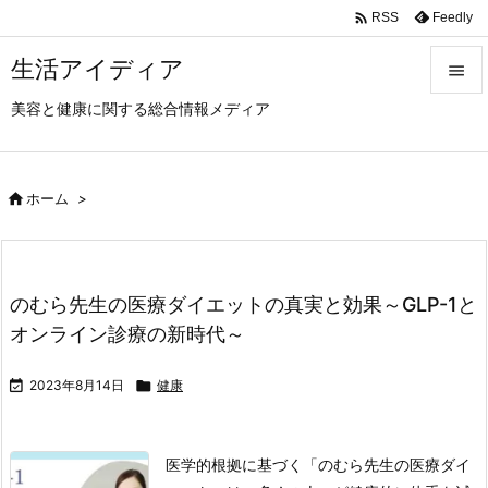

Feedly
RSS
生活アイディア

美容と健康に関する総合情報メディア

メニュ

サイド

ホーム
>

前へ

のむら先生の医療ダイエットの真実と効果～GLP-1と
次へ
オンライン診療の新時代～

検索

2023年8月14日

健康
医学的根拠に基づく「のむら先生の医療ダイ