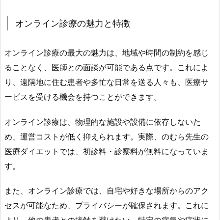
ン
ラ
オンライン診療の魅力と特徴
イ
ン
オンライン診療の最大の魅力は、地域や時間の制約を感じ
診
療
ることなく、医師との面談が可能である点です。これによ
の
り、遠隔地に住む患者や多忙な日常を送る人々も、医療サ
魅
ービスを受ける機会を持つことができます。
力
と
オンライン診療は、物理的な施設や設備に依存しないた
特
め、運営コストが低く抑えられます。実際、のむら先生の
徴
医療ダイエットでは、初診料・診察料が無料になっていま
1.
す。
3.
G
また、オンライン診療では、自宅や好きな場所からのアク
L
セスが可能なため、プライバシーが確保されます。これに
P