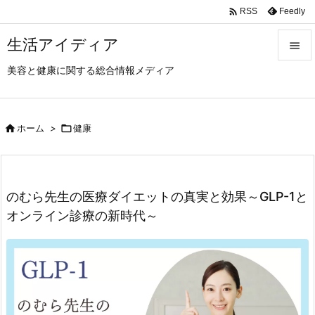

Feedly
RSS
生活アイディア

美容と健康に関する総合情報メディア

メニュ

前へ

ホーム
>

健康

次へ

のむら先生の医療ダイエットの真実と効果～GLP-1と
検索
オンライン診療の新時代～