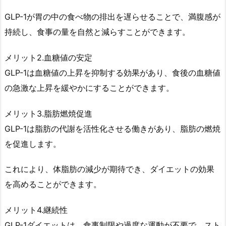
1
GLP-1が胃の中の食べ物の排出を遅らせることで、満腹感が
ダ
持続し、食事の量を自然と減らすことができます。
イ
エ
メリット2.血糖値の安定
ッ
GLP-1は血糖値の上昇を抑制する効果があり、食後の血糖値
ト
の急激な上昇を緩やかにすることができます。
の
デ
メリット3.脂肪燃焼促進
メ
GLP-1は脂肪の代謝を活性化させる働きがあり、脂肪の燃焼
リ
を促進します。
ッ
ト
これにより、体脂肪の減少が期待でき、ダイエットの効果
1.
を高めることができます。
5.
医
メリット4.継続性
療
GLP-1ダイエットは、食事制限や過度な運動が不要で、スト
ダ