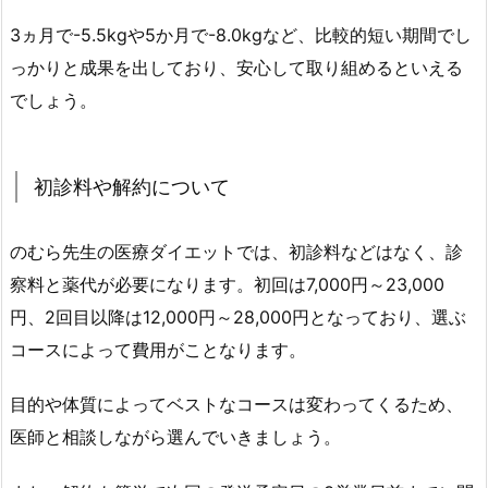
イ
3ヵ月で-5.5kgや5か月で-8.0kgなど、比較的短い期間でし
エ
っかりと成果を出しており、安心して取り組めるといえる
ッ
ト
でしょう。
の
総
括
初診料や解約について
のむら先生の医療ダイエットでは、初診料などはなく、診
察料と薬代が必要になります。初回は7,000円～23,000
円、2回目以降は12,000円～28,000円となっており、選ぶ
コースによって費用がことなります。
目的や体質によってベストなコースは変わってくるため、
医師と相談しながら選んでいきましょう。