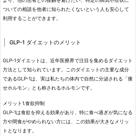
より、他の患者との接触を避けたい、特定の病気や症状に
-
1
ついての相談を他者に知られたくないという人も安心して
ダ
利用することができます。
イ
エ
ッ
GLP-1 ダイエットのメリット
ト
の
GLP-1ダイエットは、近年医療界で注目を集めるダイエット
メ
方法として知られています。このダイエットの主要な成分
リ
であるGLP-1は、実は私たちの体内で自然に分泌される「痩
ッ
ト
せホルモン」とも称されるホルモンです。
1.
メリット1.食欲抑制
4.
GLP-1は食欲を抑える効果があり、特に食べ過ぎが気になる
G
L
方や間食がやめられない方には、この効果が大きなメリッ
P
トとなります。
-