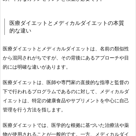
ッ
ト
の
医療ダイエットとメディカルダイエットの本質
詳
的な違い
細
と
医療ダイエットとメディカルダイエットは、名前の類似性
実
から混同されがちですが、その背後にあるアプローチや目
際
的には明確な違いがあります。
の
声
医療ダイエットは、医師や専門家の直接的な指導と監督の
2.
下で行われるプログラムであるのに対して、メディカルダ
1.
イエットは、特定の健康食品やサプリメントを中心に自己
提
携
管理を行う方法を指します。
医
療
医療ダイエットでは、医学的な根拠に基づいた治療法や薬
機
物が使用されることが一般的です。一方、メディカルダイ