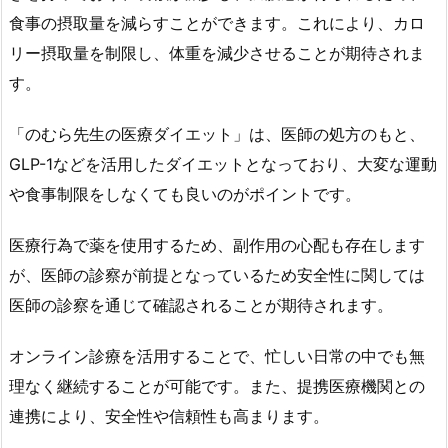
む
食事の摂取量を減らすことができます。これにより、カロ
ら
リー摂取量を制限し、体重を減少させることが期待されま
先
す。
生
の
「のむら先生の医療ダイエット」は、医師の処方のもと、
医
療
GLP-1などを活用したダイエットとなっており、大変な運動
ダ
や食事制限をしなくても良いのがポイントです。
イ
エ
医療行為で薬を使用するため、副作用の心配も存在します
ッ
が、医師の診察が前提となっているため安全性に関しては
ト
医師の診察を通じて確認されることが期待されます。
と
は
オンライン診療を活用することで、忙しい日常の中でも無
1.
理なく継続することが可能です。また、提携医療機関との
2.
連携により、安全性や信頼性も高まります。
オ