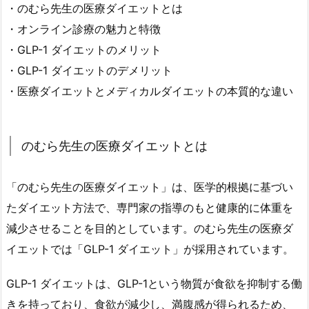
生
・のむら先生の医療ダイエットとは
の
・オンライン診療の魅力と特徴
医
・GLP-1 ダイエットのメリット
療
・GLP-1 ダイエットのデメリット
ダ
・医療ダイエットとメディカルダイエットの本質的な違い
イ
エ
ッ
のむら先生の医療ダイエットとは
ト
の
「のむら先生の医療ダイエット」は、医学的根拠に基づい
基
本
たダイエット方法で、専門家の指導のもと健康的に体重を
情
減少させることを目的としています。のむら先生の医療ダ
報
イエットでは「GLP-1 ダイエット」が採用されています。
1.
1.
GLP-1 ダイエットは、GLP-1という物質が食欲を抑制する働
の
きを持っており、食欲が減少し、満腹感が得られるため、