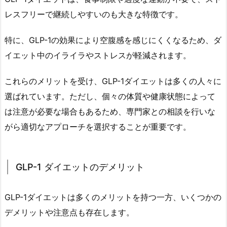
イ
レスフリーで継続しやすいのも大きな特徴です。
エ
ッ
特に、GLP-1の効果により空腹感を感じにくくなるため、ダ
ト
イエット中のイライラやストレスが軽減されます。
と
メ
これらのメリットを受け、GLP-1ダイエットは多くの人々に
デ
選ばれています。ただし、個々の体質や健康状態によって
ィ
は注意が必要な場合もあるため、専門家との相談を行いな
カ
がら適切なアプローチを選択することが重要です。
ル
ダ
イ
GLP-1 ダイエットのデメリット
エ
ッ
ト
GLP-1ダイエットは多くのメリットを持つ一方、いくつかの
の
デメリットや注意点も存在します。
本