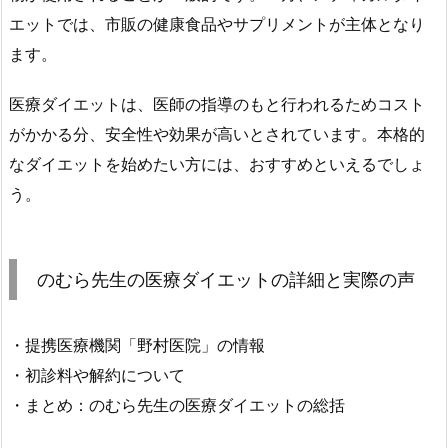
関
エットでは、市販の健康食品やサプリメントが主体となり
「野
ます。
村
医
医療ダイエットは、医師の指導のもと行われるためコスト
院」
がかかる分、安全性や効果が高いとされています。本格的
の
なダイエットを始めたい方には、おすすめといえるでしょ
情
う。
報
2.
2.
初
のむら先生の医療ダイエットの詳細と実際の声
診
料
・提携医療機関「野村医院」の情報
や
・初診料や解約について
解
・まとめ：のむら先生の医療ダイエットの総括
約
に