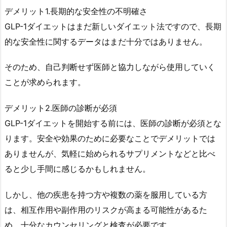
質
デメリット1.長期的な安全性の不明確さ
的
GLP-1ダイエットはまだ新しいダイエット法ですので、長期
な
的な安全性に関するデータはまだ十分ではありません。
違
い
そのため、自己判断せず医師と協力しながら使用していく
2.
ことが求められます。
の
む
デメリット2.医師の診断が必須
ら
GLP-1ダイエットを開始する前には、医師の診断が必須とな
先
ります。安全や効果のために必要なことでデメリットでは
生
ありませんが、気軽に始められるサプリメントなどと比べ
の
ると少し手間に感じるかもしれません。
医
療
しかし、他の疾患を持つ方や複数の薬を服用している方
ダ
は、相互作用や副作用のリスクが高まる可能性があるた
イ
エ
め、十分なカウンセリングと検査が必要です。