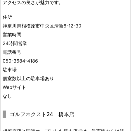
アクセスの良さが魅力です。
す
る
住所
必
神奈川県相模原市中央区清新6-12-30
要
営業時間
が
24時間営業
あ
り
電話番号
ま
050-3684-4186
す
駐車場
か？
個室数以上の駐車場あり
3.
Webサイト
3.
なし
同
伴
は
ゴルフネクスト24 橋本店
可
能