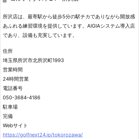
3.
5.
所沢店は、最寄駅から徒歩5分の駅チカでありながら開放感
1
あふれる練習環境を提供しています。AIGIAシステム導入店
コ
であり、設備も充実しています。
マ
で
住所
1
埼玉県所沢市北所沢町1993
8
営業時間
ホ
24時間営業
ー
ル
電話番号
回
050-3684-4186
れ
駐車場
ま
完備
す
Webサイト
か？
https://golfnext24.jp/tokorozawa/
3.