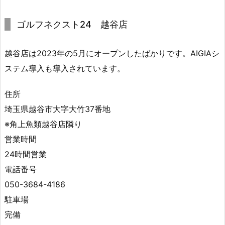
6.
予
ゴルフネクスト24 越谷店
約
は
越谷店は2023年の5月にオープンしたばかりです。AIGIAシ
ど
ステム導入も導入されています。
う
す
住所
れ
埼玉県越谷市大字大竹37番地
ば
※角上魚類越谷店隣り
い
営業時間
い
で
24時間営業
す
電話番号
か？
050-3684-4186
3.
駐車場
7.
完備
利