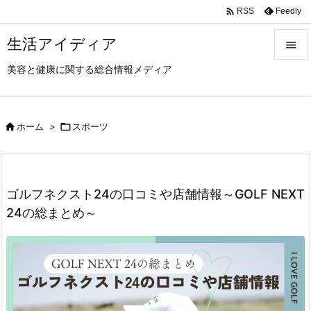

Feedly
RSS
生活アイディア

美容と健康に関する総合情報メディア

メニュ

前へ

ホーム
>

スポーツ

次へ

ゴルフネクスト24の口コミや店舗情報～GOLF NEXT
検索
24の総まとめ～