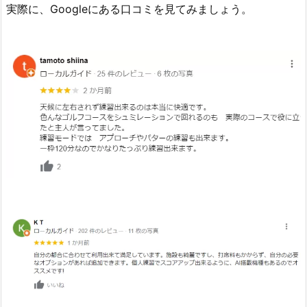
実際に、Googleにある口コミを見てみましょう。
や
評
判
2.
ゴ
ル
フ
ネ
ク
ス
ト
2
4
の
口
コ
ミ