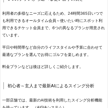
2.
6
利用者の多様なニーズに応えるため、24時間365日いつで
つ
も利用できるオールタイム会員～使いたい時にスポット利
の
用できるチケット会員まで、6つの異なるプランが用意され
プ
ています。
ラ
ン
平日や時間帯など自分のライフスタイルや予算に合わせて
か
ら
最適なプランを選んでお得にゴルフを楽しめます。
選
べ
料金プランなどは後ほど詳しくご紹介します。
る
使
い
初心者～玄人まで最新AIによるスイング分析
勝
手
一部店舗では、最新のAI技術を利用したスイング分析機能
の
を持っています。（AIGIAシステム）