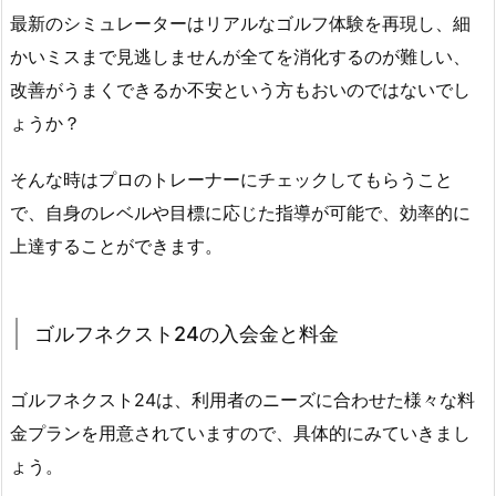
よ
最新のシミュレーターはリアルなゴルフ体験を再現し、細
る
かいミスまで見逃しませんが全てを消化するのが難しい、
ス
改善がうまくできるか不安という方もおいのではないでし
イ
ょうか？
ン
グ
そんな時はプロのトレーナーにチェックしてもらうこと
分
析
で、自身のレベルや目標に応じた指導が可能で、効率的に
2.
上達することができます。
4.
個
別
ゴルフネクスト24の入会金と料金
レ
ッ
ゴルフネクスト24は、利用者のニーズに合わせた様々な料
ス
金プランを用意されていますので、具体的にみていきまし
ン
ょう。
で