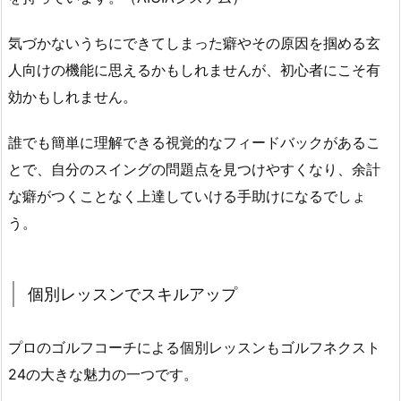
良
さ
気づかないうちにできてしまった癖やその原因を掴める玄
2.
人向けの機能に思えるかもしれませんが、初心者にこそ有
3.
効かもしれません。
初
心
誰でも簡単に理解できる視覚的なフィードバックがあるこ
者
とで、自分のスイングの問題点を見つけやすくなり、余計
～
な癖がつくことなく上達していける手助けになるでしょ
玄
人
う。
ま
で
最
個別レッスンでスキルアップ
新
A
プロのゴルフコーチによる個別レッスンもゴルフネクスト
I
24の大きな魅力の一つです。
に