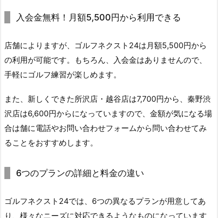
ス
キ
入会金無料！月額5,500円から利用できる
ル
ア
店舗によりますが、ゴルフネクスト24は月額5,500円から
ッ
の利用が可能です。もちろん、入会金はありませんので、
プ
手軽にゴルフ練習が楽しめます。
2.
5.
また、新しくできた所沢店・越谷店は7,700円から、秦野渋
ゴ
沢店は6,600円からになっていますので、金額が気になる場
ル
合は舗に電話やお問い合わせフォームから問い合わせてみ
フ
ることをおすすめします。
ネ
ク
ス
6つのプランの詳細と料金の違い
ト
2
ゴルフネクスト24では、6つの異なるプランが用意してあ
4
り、様々なニーズに対応できるようなものになっています