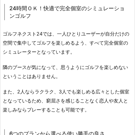
完
24時間ＯＫ！快適で完全個室のシミュレーショ
全
ンゴルフ
個
室
ゴルフネクスト24では、一人ひとりユーザーが自分だけの
の
空間で集中してゴルフを楽しめるよう、すべて完全個室の
シ
シミュレーターとなっています。
ミ
ュ
隣のブースが気になって、思うようにゴルフを楽しめない
レ
ー
ということはありません。
シ
また、2人ならラクラク、3人でも楽しめる広々とした個室
ョ
ン
となっているため、窮屈さを感じることなく恋人や友人と
ゴ
楽しみならプレーすることも可能です。
ル
フ
2.
6つのプランから選べる使い勝手の良さ