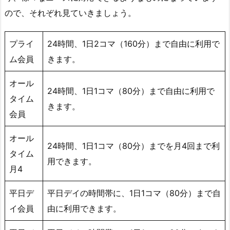
の
ので、それぞれ見ていきましょう。
入
会
金
プライ
24時間、1日2コマ（160分）まで自由に利用で
と
ム会員
きます。
料
金
オール
24時間、1日1コマ（80分）まで自由に利用で
2.
タイム
きます。
6.
会員
ゴ
ル
オール
24時間、1日1コマ（80分）までを月4回まで利
フ
タイム
用できます。
ネ
月4
ク
ス
平日デ
平日デイの時間帯に、1日1コマ（80分）まで自
ト
イ会員
由に利用できます。
2