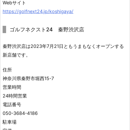
Webサイト
用
https://golfnext24.jp/koshigaya/
方
法
が
ゴルフネクスト24 秦野渋沢店
分
か
秦野渋沢店は2023年7月21日ともうまもなくオープンする
ら
新店舗です。
な
い
住所
場
神奈川県秦野市堀西15-7
合
営業時間
は
24時間営業
ど
う
電話番号
す
050-3684-4186
れ
駐車場
ば