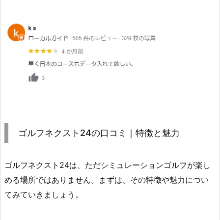
｜
特
徴
と
魅
力
2.
1.
2
4
ゴルフネクスト24の口コミ｜特徴と魅力
時
間
Ｏ
ゴルフネクスト24は、ただシミュレーションゴルフが楽し
Ｋ！
める場所ではありません。まずは、その特徴や魅力につい
快
てみていきましょう。
適
で