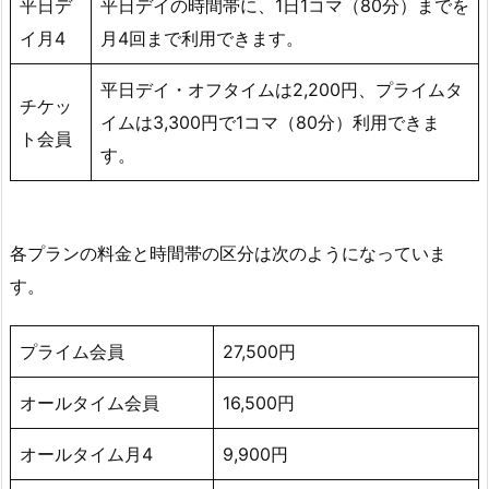
4
平日デ
平日デイの時間帯に、1日1コマ（80分）までを
の
イ月4
月4回まで利用できます。
店
舗
平日デイ・オフタイムは2,200円、プライムタ
チケッ
情
イムは3,300円で1コマ（80分）利用できま
ト会員
報
す。
3.
ゴ
ル
各プランの料金と時間帯の区分は次のようになっていま
フ
す。
ネ
ク
ス
プライム会員
27,500円
ト
オールタイム会員
16,500円
2
4
オールタイム月4
9,900円
の