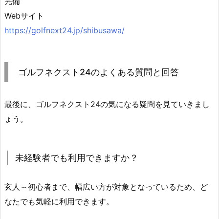
完備
い
Webサイト
い
https://golfnext24.jp/shibusawa/
で
す
か？
ゴルフネクスト24のよくある質問と回答
4.
ゴ
ル
最後に、ゴルフネクスト24の気になる疑問を見ていきまし
フ
ょう。
ネ
ク
ス
未経験者でも利用できますか？
ト
2
玄人～初心者まで、幅広い方が対象となっているため、ど
4
の
なたでも気軽に利用できます。
口