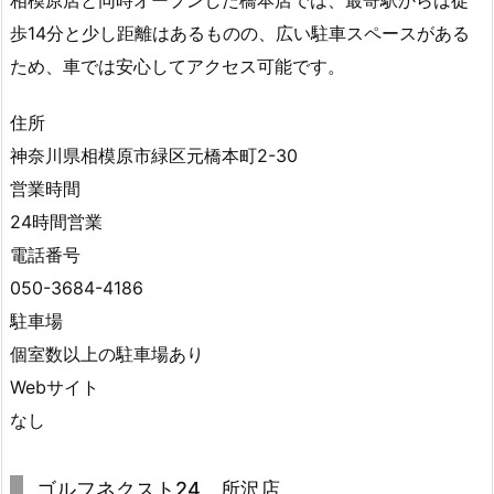
相模原店と同時オープンした橋本店では、最寄駅からは徒
で
歩14分と少し距離はあるものの、広い駐車スペースがある
す
ため、車では安心してアクセス可能です。
か？
3.
住所
4.
神奈川県相模原市緑区元橋本町2-30
左
営業時間
利
24時間営業
き
電話番号
で
プ
050-3684-4186
レ
駐車場
ー
個室数以上の駐車場あり
で
Webサイト
き
なし
ま
す
か？
ゴルフネクスト24 所沢店