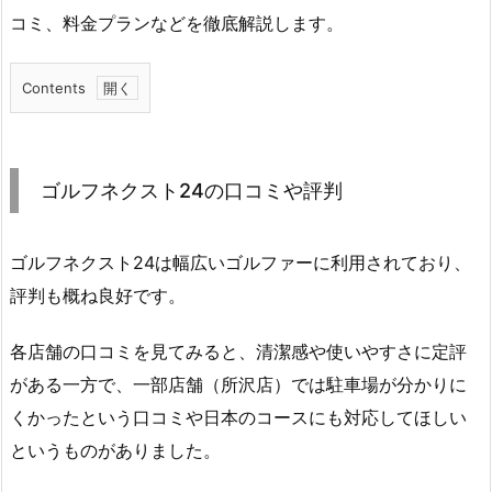
コミ、料金プランなどを徹底解説します。
Contents
1.
ゴ
ル
ゴルフネクスト24の口コミや評判
フ
ネ
ク
ゴルフネクスト24は幅広いゴルファーに利用されており、
ス
評判も概ね良好です。
ト
2
各店舗の口コミを見てみると、清潔感や使いやすさに定評
4
がある一方で、一部店舗（所沢店）では駐車場が分かりに
の
くかったという口コミや日本のコースにも対応してほしい
口
というものがありました。
コ
ミ