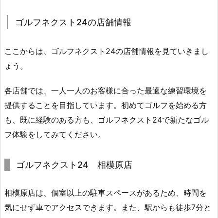
用
ゴルフネクスト24の店舗情報
で
き
ま
ここからは、ゴルフネクスト24の店舗情報を見ていきまし
す
ょう。
か？
3.
各店舗では、一人一人のお客様に合った最適な練習環境を
2.
提供することを目指しています。初めてゴルフを始める方
ゴ
も、既に経験のある方も、ゴルフネクスト24で新たなゴル
ル
フ体験をしてみてください。
フ
ク
ゴルフネクスト24 相模原店
ラ
ブ
は
相模原店は、個室以上の駐車スペースがあるため、時間を
持
気にせず車でアクセスできます。また、駅からも徒歩7分と
参