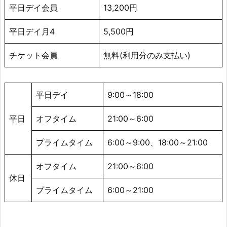
よ
平日デイ会員
13,200円
く
あ
平日デイ月4
5,500円
る
質
チケット会員
無料(利用分のみ支払い)
問
と
回
平日デイ
9:00～18:00
答
平日
オフタイム
21:00～6:00
3.
1.
プライムタイム
6:00～9:00、18:00～21:00
未
経
オフタイム
21:00～6:00
験
休日
者
プライムタイム
6:00～21:00
で
も
利